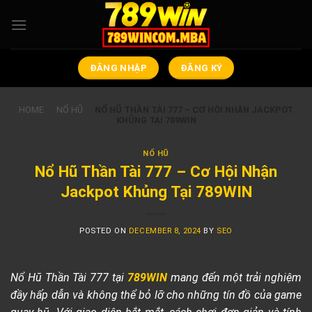
Skip
to
content
ĐĂNG NHẬP
ĐĂNG KÝ
HOME
-
NỔ HŨ
-
NỔ HŨ THẦN TÀI 777 – CƠ HỘI NHẬN JACKPOT
KHỦNG TẠI 789WIN
NỔ HŨ
Nổ Hũ Thần Tài 777 – Cơ Hội Nhận
Jackpot Khủng Tại 789WIN
POSTED ON
DECEMBER 8, 2024
BY
SEO
Nổ Hũ Thần Tài 777 tại
789WIN
mang đến một trải nghiệm
đầy hấp dẫn và không thể bỏ lỡ cho những tín đồ của game