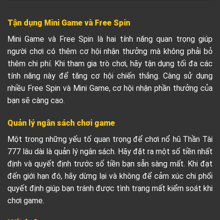
Tận dụng Mini Game và Free Spin
Mini Game và Free Spin là hai tính năng quan trọng giúp
người chơi có thêm cơ hội nhận thưởng mà không phải bỏ
thêm chi phí. Khi tham gia trò chơi, hãy tận dụng tối đa các
tính năng này để tăng cơ hội chiến thắng. Càng sử dụng
nhiều Free Spin và Mini Game, cơ hội nhận phần thưởng của
bạn sẽ càng cao.
Quản lý ngân sách chơi game
Một trong những yếu tố quan trọng để chơi nổ hũ Thần Tài
777 lâu dài là quản lý ngân sách. Hãy đặt ra một số tiền nhất
định và quyết định trước số tiền bạn sẵn sàng mất. Khi đạt
đến giới hạn đó, hãy dừng lại và không để cảm xúc chi phối
quyết định giúp bạn tránh được tình trạng mất kiểm soát khi
chơi game.