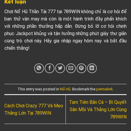
Kết luận
Chơi Nổ Hũ Thần Tài 777 tại 789WIN không chỉ là cơ hội để
bạn thử vận may mà còn là một hành trình đầy phấn khích
với những phần thưởng hấp dẫn. Đừng bỏ lỡ cơ hội chinh
phục Jackpot khủng và tận hưởng những phút giây thư giãn
cùng trò chơi này. Hãy gia nhập ngay hôm nay và bắt đầu
chiến thắng!
This entry was posted in
Nổ Hũ
. Bookmark the
permalink
.
Tam Tiên Bắn Cá – Bí Quyết
Cách Chơi Crazy 777 Và Mẹo
Săn Mồi Và Thắng Lớn Cùng
Thắng Lớn Tại 789WIN
789WIN