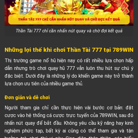
Thần Tài 777 chỉ cần nhấn nút quay và chờ đợi kết quả
Những lợi thế khi chơi Thần Tài 777 tại 789WIN
Thị trường game nổ hũ hiện nay có rất nhiều lựa chọn hấp
dẫn nhưng trò chơi quay hũ 777 vẫn luôn thu hút sự chú ý
đặc biệt. Dưới đây là những lý do khiến game này trở thành
lựa chọn ưu tiên của nhiều game thủ.
Đơn giản và dễ chơi
Người tham gia chỉ cần thực hiện vài bước cơ bản: đặt
cược vào hệ thống cá cược trực tuyến của 789WIN, sau đó
nhấn nút quay để bắt đầu. Không yêu cầu kỹ năng hay kinh
nghiệm phức tạp, bất kỳ ai cũng có thể tham gia và tận