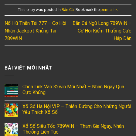
This entry was posted in
Bắn Cá
. Bookmark the
permalink
.
Nổ Hũ Thần Tài 777 – Cơ Hội
Bắn Cá Ngũ Long 789WIN –
Nhận Jackpot Khủng Tại
Cơ Hội Kiếm Thưởng Cực
789WIN
Hấp Dẫn
BÀI VIẾT MỚI NHẤT
Chọn Link Vào 32win Mới Nhất – Nhận Ngay Quà
Cực Khủng
Xổ Số Hà Nội VIP – Thiên Đường Cho Những Người
Yêu Thích Xổ Số
Xổ Số Siêu Tốc 789WIN – Tham Gia Ngay, Nhận
Thưởng Liên Tục