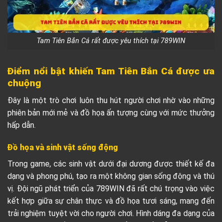
Tam Tiên Bắn Cá rất được yêu thích tại 789WIN
Điểm nổi bật khiến Tam Tiên Bắn Cá được ưa
chuộng
Đây là một trò chơi luôn thu hút người chơi nhờ vào những
phiên bản mới mẻ và đồ họa ấn tượng cùng với mức thưởng
hấp dẫn.
Đồ họa và sinh vật sống động
Trong game, các sinh vật dưới đại dương được thiết kế đa
dạng và phong phú, tạo ra một không gian sống động và thú
vị. Đội ngũ phát triển của 789WIN đã rất chú trọng vào việc
kết hợp giữa sự chân thực và đồ họa tươi sáng, mang đến
trải nghiệm tuyệt vời cho người chơi. Hình dáng đa dạng của