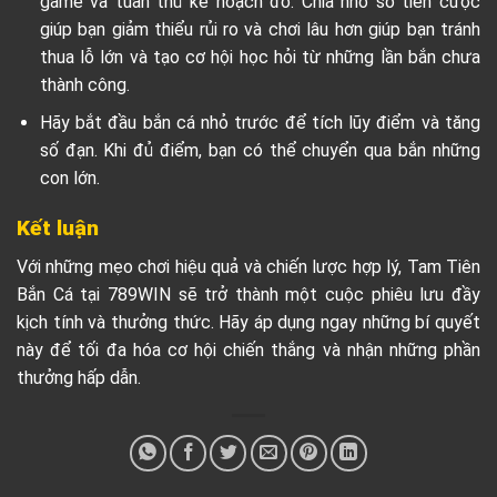
game và tuân thủ kế hoạch đó. Chia nhỏ số tiền cược
giúp bạn giảm thiểu rủi ro và chơi lâu hơn giúp bạn tránh
thua lỗ lớn và tạo cơ hội học hỏi từ những lần bắn chưa
thành công.
Hãy bắt đầu bắn cá nhỏ trước để tích lũy điểm và tăng
số đạn. Khi đủ điểm, bạn có thể chuyển qua bắn những
con lớn.
Kết luận
Với những mẹo chơi hiệu quả và chiến lược hợp lý, Tam Tiên
Bắn Cá tại 789WIN sẽ trở thành một cuộc phiêu lưu đầy
kịch tính và thưởng thức. Hãy áp dụng ngay những bí quyết
này để tối đa hóa cơ hội chiến thắng và nhận những phần
thưởng hấp dẫn.