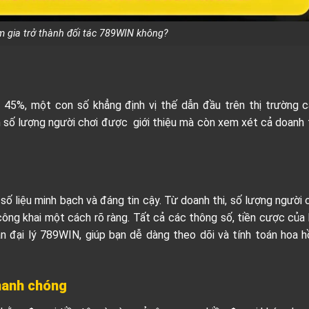
m gia trở thành đối tác 789WIN không?
45%, một con số khẳng định vị thế dẫn đầu trên thị trường 
n số lượng người chơi được giới thiệu mà còn xem xét cả doanh 
 số liệu minh bạch và đáng tin cậy. Từ doanh thi, số lượng người 
ông khai một cách rõ ràng. Tất cả các thông số, tiền cược của
ản đại lý 789WIN, giúp bạn dễ dàng theo dõi và tính toán hoa 
hanh chóng