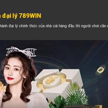
Hướng Dẫn Chi Tiết Cho Anh Em Nắm Rõ
h đại lý 789WIN
nh đại lý chính thức của nhà cái hàng đầu thì người chơi cần