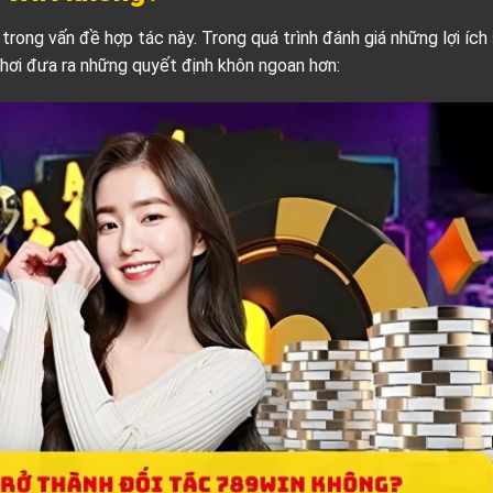
trong vấn đề hợp tác này. Trong quá trình đánh giá những lợi ích
hơi đưa ra những quyết định khôn ngoan hơn: